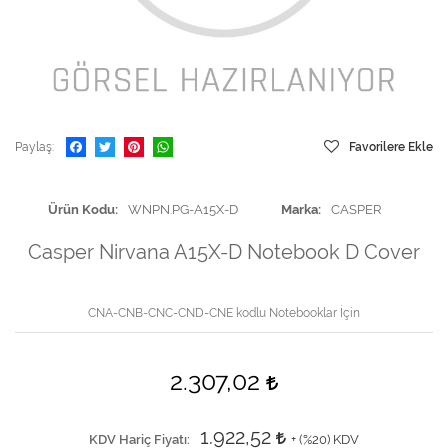
Paylaş
Favorilere Ekle
Ürün Kodu
WNPN.PG-A15X-D
Marka
CASPER
Casper Nirvana A15X-D Notebook D Cover
CNA-CNB-CNC-CND-CNE kodlu Notebooklar İçin
2.307,02
1.922,52
KDV Hariç Fiyatı
+ (
%20
) KDV