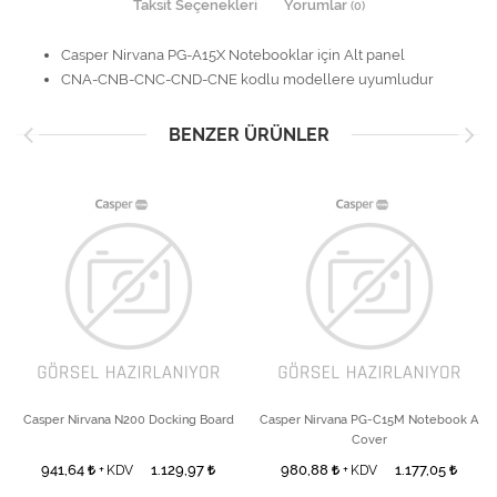
Taksit Seçenekleri
Yorumlar
(0)
Casper Nirvana PG-A15X Notebooklar için Alt panel
CNA-CNB-CNC-CND-CNE kodlu modellere uyumludur
BENZER ÜRÜNLER
Casper Nirvana N200 Docking Board
Casper Nirvana PG-C15M Notebook A
Cover
941,64
1.129,97
980,88
1.177,05
+ KDV
+ KDV