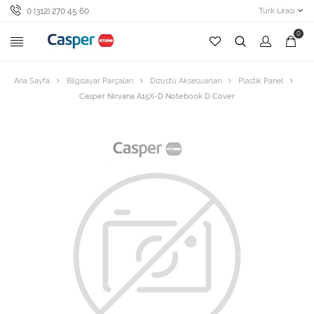
0 (312) 270 45 60
Türk Lirası
0
Ana Sayfa
Bilgisayar Parçaları
Dizüstü Aksesuarları
Plastik Panel
Casper Nirvana A15X-D Notebook D Cover