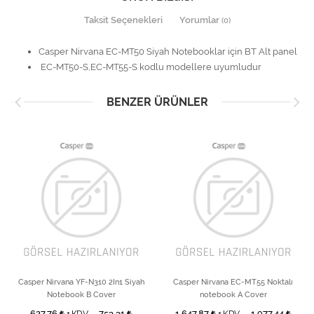
Taksit Seçenekleri
Yorumlar
(0)
Casper Nirvana EC-MT50 Siyah Notebooklar için BT Alt panel
EC-MT50-S,EC-MT55-S kodlu modellere uyumludur
BENZER ÜRÜNLER
Casper Nirvana YF-N310 2In1 Siyah
Casper Nirvana EC-MT55 Noktalı
Notebook B Cover
notebook A Cover
627,76
753,31
1.647,87
1.977,44