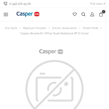
0 (312) 270 45 60
Türk Lirası
0
Ana Sayfa
Bilgisayar Parçaları
Dizüstü Aksesuarları
Plastik Panel
Casper Nirvana EC-MT50 Siyah Notebook BT D Cover