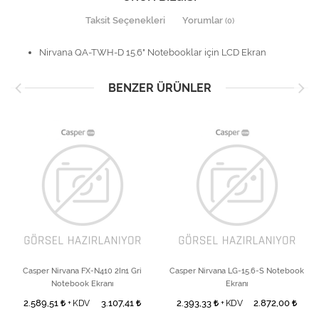
Taksit Seçenekleri
Yorumlar
(0)
Nirvana QA-TWH-D 15.6" Notebooklar için LCD Ekran
BENZER ÜRÜNLER
Casper Nirvana FX-N410 2In1 Gri
Casper Nirvana LG-15.6-S Notebook
Notebook Ekranı
Ekranı
2.589,51
3.107,41
2.393,33
2.872,00
+ KDV
+ KDV