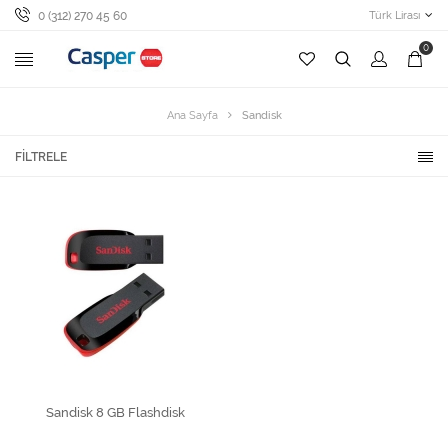
0 (312) 270 45 60
Türk Lirası
0
Ana Sayfa
Sandisk
FILTRELE
Sandisk 8 GB Flashdisk
SEPETE EKLE