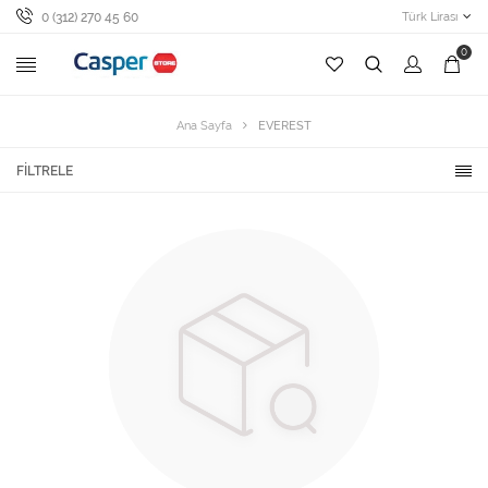
0 (312) 270 45 60
Türk Lirası
0
Ana Sayfa
EVEREST
FILTRELE