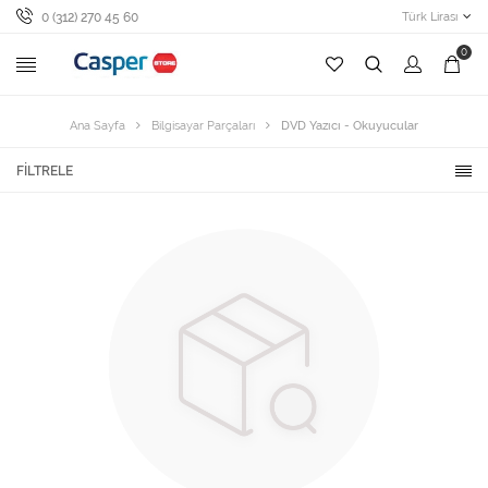
0 (312) 270 45 60
Türk Lirası
0
Ana Sayfa
Bilgisayar Parçaları
DVD Yazıcı - Okuyucular
FILTRELE